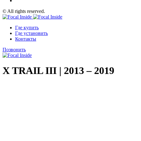
© All rights reserved.
Где купить
Где установить
Контакты
Позвонить
X TRAIL III | 2013 – 2019
Эталон среди автомобильных штатных систем
Утонченность, чистота, мощность… Сделайте из вашего автом
• Улучшенная звуковая сцена