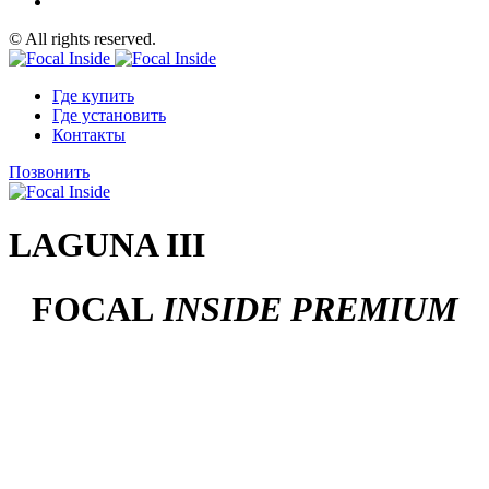
© All rights reserved.
Где купить
Где установить
Контакты
Позвонить
LAGUNA III
FOCAL
INSIDE PREMIUM
LA RÉFÉRENCE DES SYSTÈMES SONORES
EMBARQUÉS
Finesse, clarté, puissance… Faites de votre habitacle votre nouveau
salon !