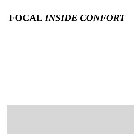
ESPACE CONCESSION
FOCAL
INSIDE CONFORT
UNE SOLUTION ACOUSTIQUE GLOBALE POUR VOTRE
VÉHICULE
• Scène sonore améliorée
• Écoute Live et immersion
• Réalité et précision pour tous les occupants
Achetez
FOCAL
INSIDE
®
en concession
NISSAN